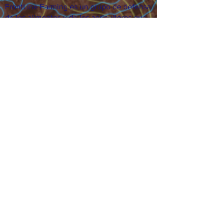
FrontLine Farming es un grupo de defensa
de los alimentos y de los agricultores que
se enfoca en el cultivo de alimentos, la
educación, la soberanía y la justicia.
FrontLine Farming es una organización
501(c)(3). (EIN:
83-3496361)
Nuestros lugares de cultivo:
• Majestic View Farm 7000 Garrison St.,
Arvada, CO 80004
• Celebration Garden 1650 South Birch St.,
Denver, CO 80222
• Sisters Gardens 2861 52nd Ave., Denver,
CO 80221
¡Siga creciendo!
Suscríbase para recibir nuestro boletín
de noticias y actualizaciones.