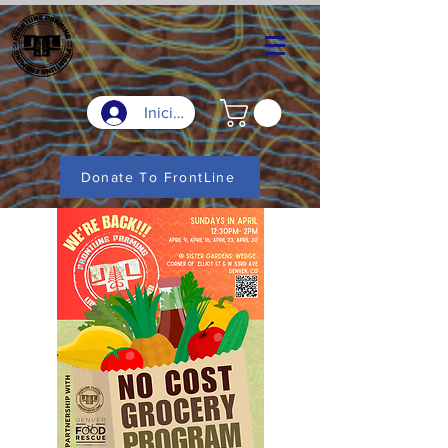
Iniciar sesión
Donate To FrontLine