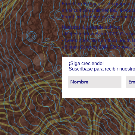
FrontLine Farming es un grupo de d
en el cultivo de alimentos, la educa
FrontLine Farming es una organizac
Nuestros lugares de cultivo:
• Majestic View Farm 7000 Garris
• Celebration Garden 1650 South B
• Sisters Gardens 2861 52nd Ave.,
¡Siga creciendo!
Suscríbase para recibir nuestro