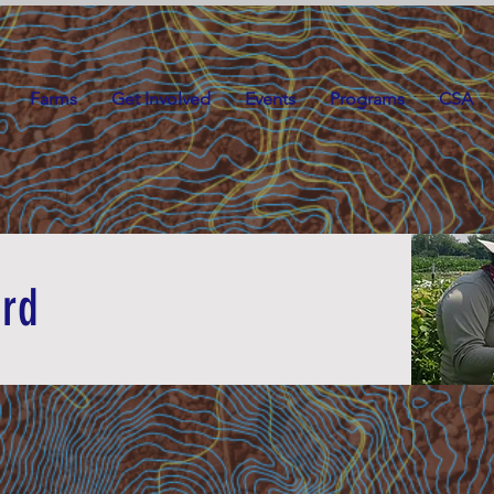
Farms
Get Involved
Events
Programs
CSA
ard