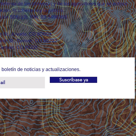
efensa de los alimentos y de los agricultores que se enfoca
ción, la soberanía y la justicia.
ión 501(c)(3). (EIN: 83-3496361)
on St., Arvada, CO 80004
irch St., Denver, CO 80222
 Denver, CO 80221
 boletín de noticias y actualizaciones.
Suscríbase ya