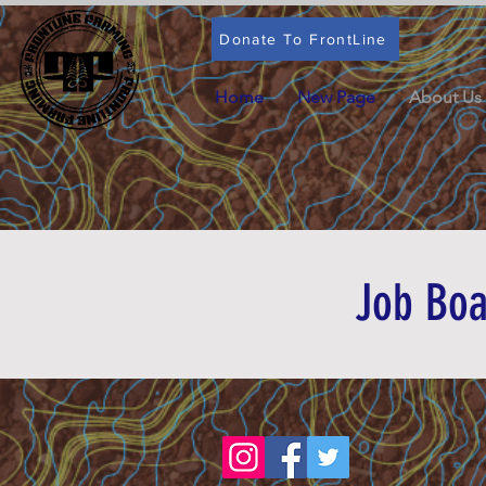
Donate To FrontLine
Home
New Page
About Us
Job Bo