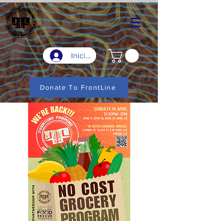
Iniciar sesión
Donate To FrontLine