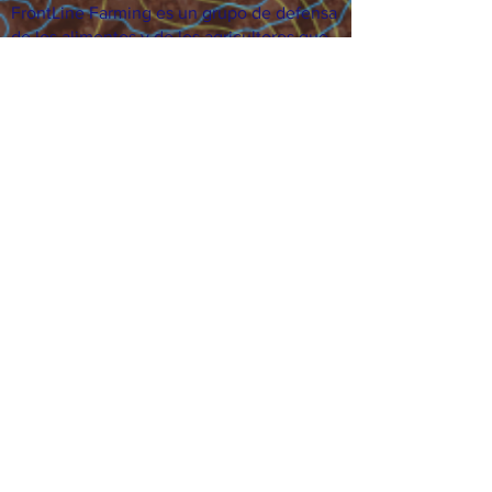
FrontLine Farming es un grupo de defensa
de los alimentos y de los agricultores que
se enfoca en el cultivo de alimentos, la
educación, la soberanía y la justicia.
FrontLine Farming es una organización
501(c)(3). (EIN:
83-3496361)
Nuestros lugares de cultivo:
• Majestic View Farm 7000 Garrison St.,
Arvada, CO 80004
• Celebration Garden 1650 South Birch St.,
Denver, CO 80222
• Sisters Gardens 2861 52nd Ave., Denver,
CO 80221
¡Siga creciendo!
Suscríbase para recibir nuestro boletín
de noticias y actualizaciones.