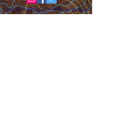
FrontLine Farming es un grupo de defensa
de los alimentos y de los agricultores que
se enfoca en el cultivo de alimentos, la
educación, la soberanía y la justicia.
FrontLine Farming es una organización
501(c)(3). (EIN:
83-3496361)
Nuestros lugares de cultivo:
• Majestic View Farm 7000 Garrison St.,
Arvada, CO 80004
• Celebration Garden 1650 South Birch St.,
Denver, CO 80222
• Sisters Gardens 2861 52nd Ave., Denver,
CO 80221
¡Siga creciendo!
Suscríbase para recibir nuestro boletín
de noticias y actualizaciones.