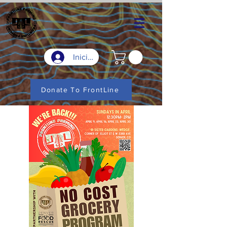
Iniciar sesión
Donate To FrontLine