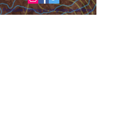
FrontLine Farming es un grupo de defensa
de los alimentos y de los agricultores que
se enfoca en el cultivo de alimentos, la
educación, la soberanía y la justicia.
FrontLine Farming es una organización
501(c)(3). (EIN:
83-3496361)
Nuestros lugares de cultivo:
• Majestic View Farm 7000 Garrison St.,
Arvada, CO 80004
• Celebration Garden 1650 South Birch St.,
Denver, CO 80222
• Sisters Gardens 2861 52nd Ave., Denver,
CO 80221
¡Siga creciendo!
Suscríbase para recibir nuestro boletín
de noticias y actualizaciones.