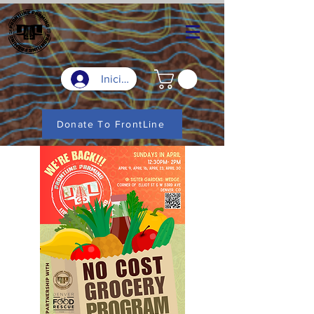
Iniciar sesión
Donate To FrontLine