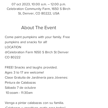
07 oct 2023, 10:00 a.m. – 12:00 p.m.
Celebration Community Farm, 1650 S Birch
St, Denver, CO 80222, USA
About The Event
Come paint pumpkins with your family. Free 
pumpkins and snacks for all!

LOCATION

@Celebration Farm 1650 S Birch St Denver 
FREE! Snacks and laughs provided.

Ages 3 to 17 are welcome!
Clase Gratuita de Jardinería para Jóvenes: 
Pintura de Calabazas

Sábado 7 de octubre

 10:ooam - 11:30am

Venga a pintar calabazas con su familia. 
¡Calabazas y aperitivos gratis para todos!
