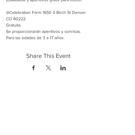
@Celebration Farm 1650 S Birch St Denver 
CO 80222

Gratuita

Se proporcionarán aperitivos y sonrisas.

Para las edades de 3 a 17 años.
Share This Event
FrontLine Farming es un grupo de defensa
de los alimentos y de los agricultores que
se enfoca en el cultivo de alimentos, la
educación, la soberanía y la justicia.
FrontLine Farming es una organización