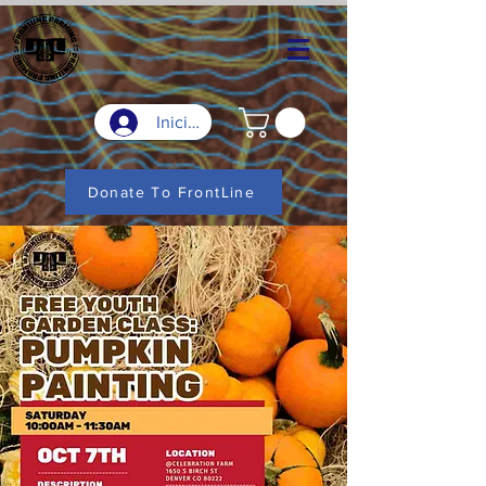
Iniciar sesión
Donate To FrontLine