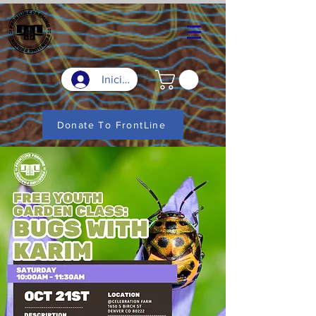
Iniciar sesión
Donate To FrontLine