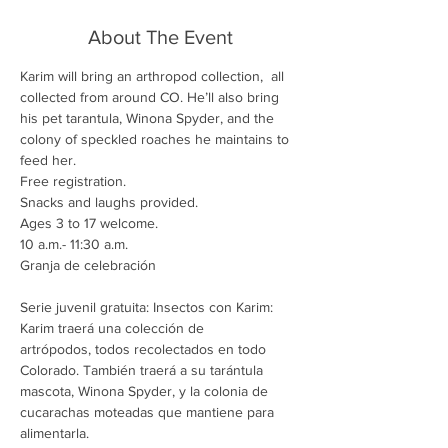
About The Event
Karim will bring an arthropod collection,  all 
collected from around CO. He’ll also bring 
his pet tarantula, Winona Spyder, and the 
colony of speckled roaches he maintains to 
feed her.
Free registration.
Snacks and laughs provided. 
Ages 3 to 17 welcome.
10 a.m.- 11:30 a.m.

Granja de celebración
Serie juvenil gratuita: Insectos con Karim: 
Karim traerá una colección de 
artrópodos, todos recolectados en todo 
Colorado. También traerá a su tarántula 
mascota, Winona Spyder, y la colonia de 
cucarachas moteadas que mantiene para 
alimentarla.