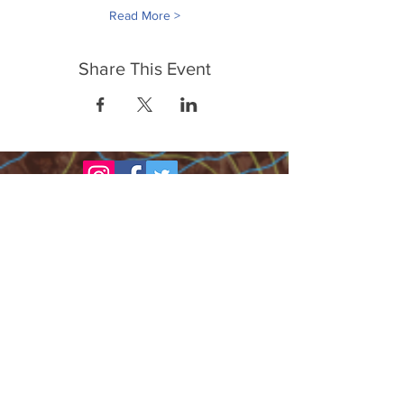
Read More >
Share This Event
FrontLine Farming es un grupo de defensa
de los alimentos y de los agricultores que
se enfoca en el cultivo de alimentos, la
educación, la soberanía y la justicia.
FrontLine Farming es una organización
501(c)(3). (EIN:
83-3496361)
Nuestros lugares de cultivo:
• Majestic View Farm 7000 Garrison St.,
Arvada, CO 80004
• Celebration Garden 1650 South Birch St.,