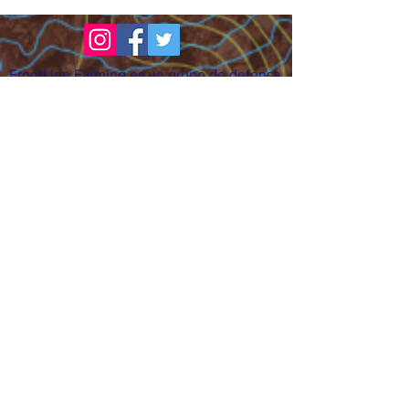
FrontLine Farming es un grupo de defensa
de los alimentos y de los agricultores que
se enfoca en el cultivo de alimentos, la
educación, la soberanía y la justicia.
FrontLine Farming es una organización
501(c)(3). (EIN:
83-3496361)
Nuestros lugares de cultivo:
• Majestic View Farm 7000 Garrison St.,
Arvada, CO 80004
• Celebration Garden 1650 South Birch St.,
Denver, CO 80222
• Sisters Gardens 2861 52nd Ave., Denver,
CO 80221
¡Siga creciendo!
Suscríbase para recibir nuestro boletín
de noticias y actualizaciones.