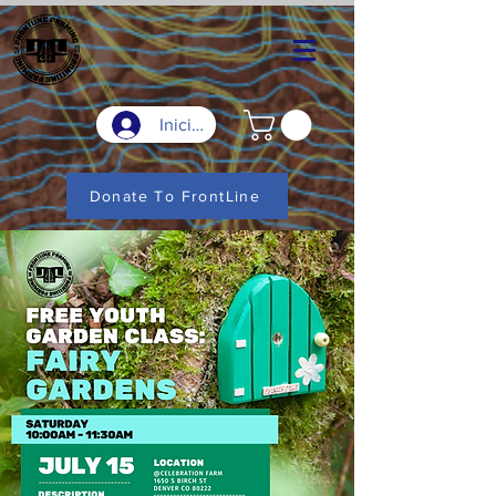
Iniciar sesión
Donate To FrontLine